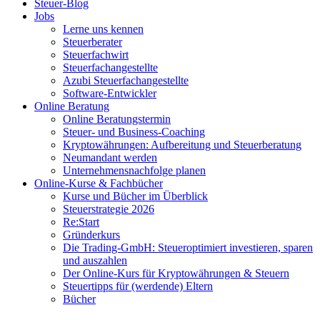
Steuer-Blog
Jobs
Lerne uns kennen
Steuerberater
Steuerfachwirt
Steuerfachangestellte
Azubi Steuerfachangestellte
Software-Entwickler
Online Beratung
Online Beratungstermin
Steuer- und Business-Coaching
Kryptowährungen: Aufbereitung und Steuerberatung
Neumandant werden
Unternehmensnachfolge planen
Online-Kurse & Fachbücher
Kurse und Bücher im Überblick
Steuerstrategie 2026
Re:Start
Gründerkurs
Die Trading-GmbH: Steueroptimiert investieren, sparen
und auszahlen
Der Online-Kurs für Kryptowährungen & Steuern
Steuertipps für (werdende) Eltern
Bücher