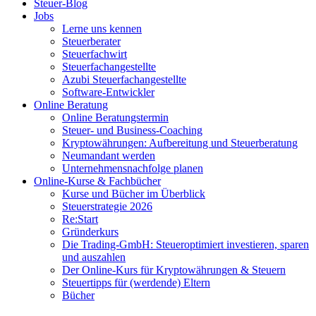
Steuer-Blog
Jobs
Lerne uns kennen
Steuerberater
Steuerfachwirt
Steuerfachangestellte
Azubi Steuerfachangestellte
Software-Entwickler
Online Beratung
Online Beratungstermin
Steuer- und Business-Coaching
Kryptowährungen: Aufbereitung und Steuerberatung
Neumandant werden
Unternehmensnachfolge planen
Online-Kurse & Fachbücher
Kurse und Bücher im Überblick
Steuerstrategie 2026
Re:Start
Gründerkurs
Die Trading-GmbH: Steueroptimiert investieren, sparen
und auszahlen
Der Online-Kurs für Kryptowährungen & Steuern
Steuertipps für (werdende) Eltern
Bücher